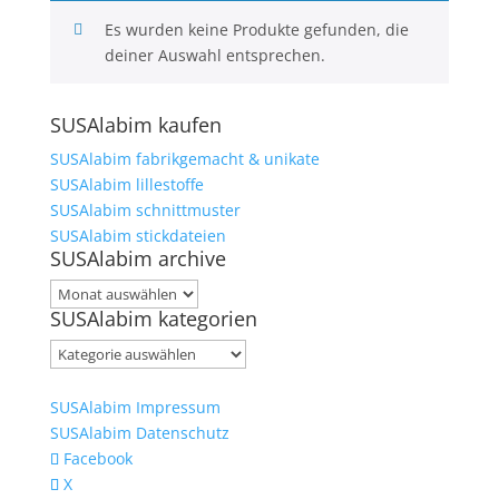
Es wurden keine Produkte gefunden, die
deiner Auswahl entsprechen.
SUSAlabim kaufen
SUSAlabim fabrikgemacht & unikate
SUSAlabim lillestoffe
SUSAlabim schnittmuster
SUSAlabim stickdateien
SUSAlabim archive
SUSAlabim
SUSAlabim kategorien
archive
SUSAlabim
kategorien
SUSAlabim Impressum
SUSAlabim Datenschutz
Facebook
X