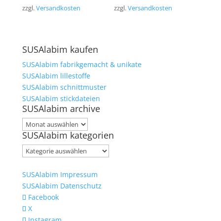
zzgl.
Versandkosten
zzgl.
Versandkosten
SUSAlabim kaufen
SUSAlabim fabrikgemacht & unikate
SUSAlabim lillestoffe
SUSAlabim schnittmuster
SUSAlabim stickdateien
SUSAlabim archive
SUSAlabim
SUSAlabim kategorien
archive
SUSAlabim
kategorien
SUSAlabim Impressum
SUSAlabim Datenschutz
Facebook
X
Instagram