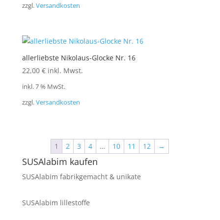
zzgl.
Versandkosten
allerliebste Nikolaus-Glocke Nr. 16
22,00
€
inkl. Mwst.
inkl. 7 % MwSt.
zzgl.
Versandkosten
1
2
3
4
…
10
11
12
→
SUSAlabim kaufen
SUSAlabim fabrikgemacht & unikate
SUSAlabim lillestoffe