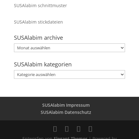
SUSAlabim schnittmuster
SUSAlabim stickdateien
SUSAlabim archive
SUSAlabim
archive
SUSAlabim kategorien
SUSAlabim
kategorien
SUSAlabim Impressum
SUSAlabim Datenschutz
Entworfen von
Elegant Themes
| Powered by