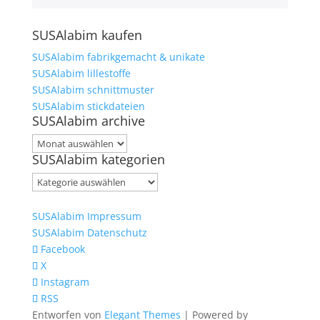
SUSAlabim kaufen
SUSAlabim fabrikgemacht & unikate
SUSAlabim lillestoffe
SUSAlabim schnittmuster
SUSAlabim stickdateien
SUSAlabim archive
SUSAlabim
SUSAlabim kategorien
archive
SUSAlabim
kategorien
SUSAlabim Impressum
SUSAlabim Datenschutz
Facebook
X
Instagram
RSS
Entworfen von
Elegant Themes
| Powered by