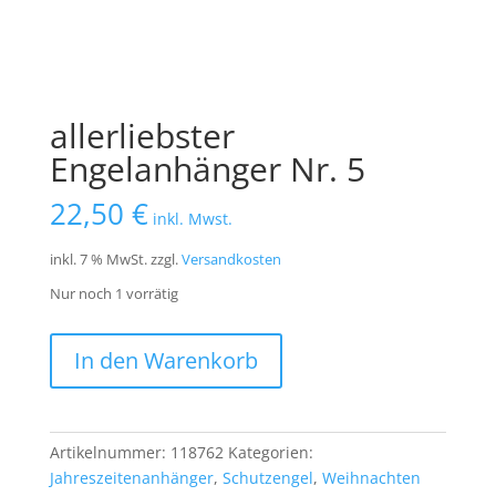
allerliebster
Engelanhänger Nr. 5
22,50
€
inkl. Mwst.
inkl. 7 % MwSt.
zzgl.
Versandkosten
Nur noch 1 vorrätig
allerliebster
In den Warenkorb
Engelanhänger
Nr.
5
Menge
Artikelnummer:
118762
Kategorien:
Jahreszeitenanhänger
,
Schutzengel
,
Weihnachten