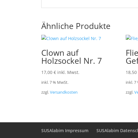
Ähnliche Produkte
Clown auf
Fli
Holzsockel Nr. 7
Gef
17,00
€
inkl. Mwst.
18,50
inkl. 7 % MwSt.
inkl. 
zzgl.
Versandkosten
zzgl.
V
SUSAlabim Impressum
SUSAlabim Datensc