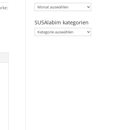
SUSAlabim
rke:
archive
SUSAlabim kategorien
SUSAlabim
kategorien