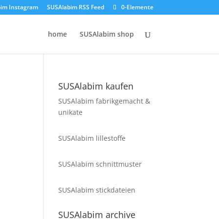
im Instagram
SUSAlabim RSS Feed
0-Elemente
home
SUSAlabim shop
SUSAlabim kaufen
SUSAlabim fabrikgemacht &
unikate
SUSAlabim lillestoffe
SUSAlabim schnittmuster
SUSAlabim stickdateien
SUSAlabim archive