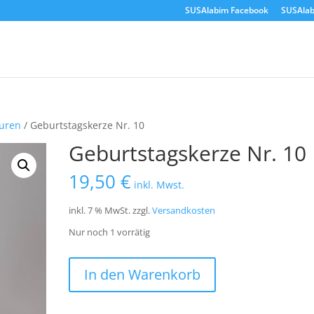
SUSAlabim Facebook
SUSAlab
guren
/ Geburtstagskerze Nr. 10
Geburtstagskerze Nr. 10
19,50
€
inkl. Mwst.
inkl. 7 % MwSt.
zzgl.
Versandkosten
Nur noch 1 vorrätig
Geburtstagskerze
In den Warenkorb
Nr.
10
Menge