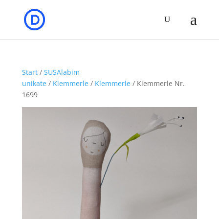
Start
/
SUSAlabim
unikate
/
Klemmerle
/
Klemmerle
/ Klemmerle Nr.
1699