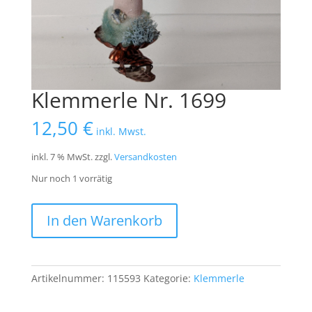
Klemmerle Nr. 1699
12,50
€
inkl. Mwst.
inkl. 7 % MwSt.
zzgl.
Versandkosten
Nur noch 1 vorrätig
Klemmerle
In den Warenkorb
Nr.
1699
Menge
Artikelnummer:
115593
Kategorie:
Klemmerle