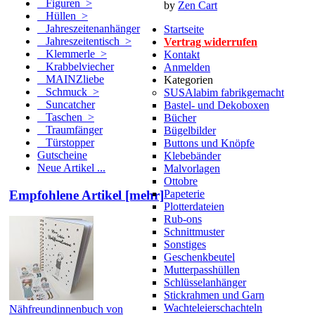
Figuren >
by
Zen Cart
Hüllen >
Jahreszeitenanhänger
Startseite
Jahreszeitentisch >
Vertrag widerrufen
Klemmerle >
Kontakt
Krabbelviecher
Anmelden
MAINZliebe
Kategorien
Schmuck >
SUSAlabim fabrikgemacht
Suncatcher
Bastel- und Dekoboxen
Taschen >
Bücher
Traumfänger
Bügelbilder
Türstopper
Buttons und Knöpfe
Gutscheine
Klebebänder
Neue Artikel ...
Malvorlagen
Ottobre
Empfohlene Artikel [mehr]
Papeterie
Plotterdateien
Rub-ons
Schnittmuster
Sonstiges
Geschenkbeutel
Mutterpasshüllen
Schlüsselanhänger
Stickrahmen und Garn
Wachteleierschachteln
Nähfreundinnenbuch von