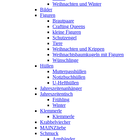
Weihnachten und Winter
Bilder
Figuren
Brautpaare
Crafting Queens
kleine Figuren
Schutzengel
Tiere
Weihnachten und Krippen
Weihnachtsbaumkugeln mit Figuren
Wünschlinge
Hüllen
Mutterpasshüllen
Notizbuchhüllen
U-Hefthüllen
Jahreszeitenanhänger
Jahreszeitentisch
Frühling
Winter
Klemmerle
Klemmerle
Krabbelviecher
MAINZliebe
Schmuck
Armbänder