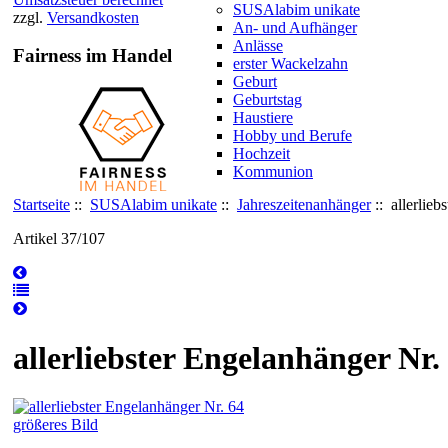
SUSAlabim unikate
zzgl.
Versandkosten
An- und Aufhänger
Anlässe
Fairness im Handel
erster Wackelzahn
Geburt
Geburtstag
Haustiere
Hobby und Berufe
Hochzeit
Kommunion
Startseite
::
SUSAlabim unikate
::
Jahreszeitenanhänger
:: allerlieb
Artikel 37/107
allerliebster Engelanhänger Nr.
größeres Bild