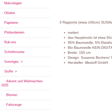
Malvorlagen
Ottobre
3 Rapporte (etwa 140cm) SUSAla
Papeterie
meliert
Plotterdateien
das Hauptmotiv ist etwa 55c
Rub-ons
95% Baumwolle, 5% Elasth
Bio-Baumwolle KEIN DIGI
Schnittmuster
Breite: 150 cm
Design: Susanne Bochem/ SUS
Sonstiges >
Hersteller: lillestoff GmbH
Stoffe
>
Advent und Weihnachten
2025
Blumen
Fahrzeuge