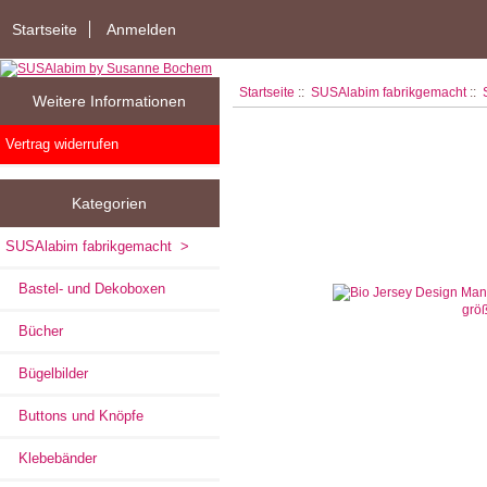
Startseite
Anmelden
Startseite
::
SUSAlabim fabrikgemacht
::
Weitere Informationen
Vertrag widerrufen
Kategorien
SUSAlabim fabrikgemacht
>
Bastel- und Dekoboxen
größ
Bücher
Bügelbilder
Buttons und Knöpfe
Klebebänder