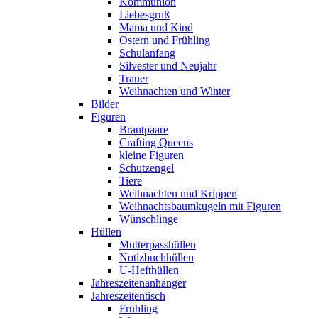
Kommunion
Liebesgruß
Mama und Kind
Ostern und Frühling
Schulanfang
Silvester und Neujahr
Trauer
Weihnachten und Winter
Bilder
Figuren
Brautpaare
Crafting Queens
kleine Figuren
Schutzengel
Tiere
Weihnachten und Krippen
Weihnachtsbaumkugeln mit Figuren
Wünschlinge
Hüllen
Mutterpasshüllen
Notizbuchhüllen
U-Hefthüllen
Jahreszeitenanhänger
Jahreszeitentisch
Frühling