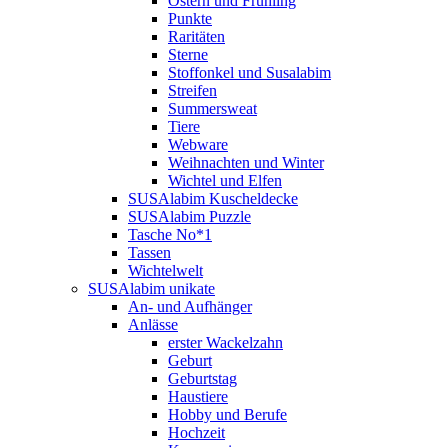
Ostern und Frühling
Punkte
Raritäten
Sterne
Stoffonkel und Susalabim
Streifen
Summersweat
Tiere
Webware
Weihnachten und Winter
Wichtel und Elfen
SUSAlabim Kuscheldecke
SUSAlabim Puzzle
Tasche No*1
Tassen
Wichtelwelt
SUSAlabim unikate
An- und Aufhänger
Anlässe
erster Wackelzahn
Geburt
Geburtstag
Haustiere
Hobby und Berufe
Hochzeit