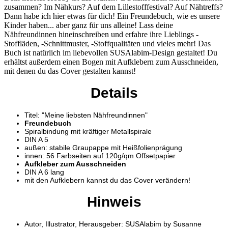
zusammen? Im Nähkurs? Auf dem Lillestofffestival? Auf Nähtreffs?
Dann habe ich hier etwas für dich! Ein Freundebuch, wie es unsere
Kinder haben... aber ganz für uns alleine! Lass deine
Nähfreundinnen hineinschreiben und erfahre ihre Lieblings -
Stoffläden, -Schnittmuster, -Stoffqualitäten und vieles mehr! Das
Buch ist natürlich im liebevollen SUSAlabim-Design gestaltet! Du
erhältst außerdem einen Bogen mit Aufklebern zum Ausschneiden,
mit denen du das Cover gestalten kannst!
Details
Titel: "Meine liebsten Nähfreundinnen"
Freundebuch
Spiralbindung mit kräftiger Metallspirale
DIN A 5
außen: stabile Graupappe mit Heißfolienprägung
innen: 56 Farbseiten auf 120g/qm Offsetpapier
Aufkleber zum Ausschneiden
DIN A 6 lang
mit den Aufklebern kannst du das Cover verändern!
Hinweis
Autor, Illustrator, Herausgeber: SUSAlabim by Susanne