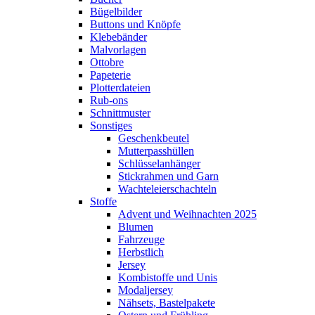
Bügelbilder
Buttons und Knöpfe
Klebebänder
Malvorlagen
Ottobre
Papeterie
Plotterdateien
Rub-ons
Schnittmuster
Sonstiges
Geschenkbeutel
Mutterpasshüllen
Schlüsselanhänger
Stickrahmen und Garn
Wachteleierschachteln
Stoffe
Advent und Weihnachten 2025
Blumen
Fahrzeuge
Herbstlich
Jersey
Kombistoffe und Unis
Modaljersey
Nähsets, Bastelpakete