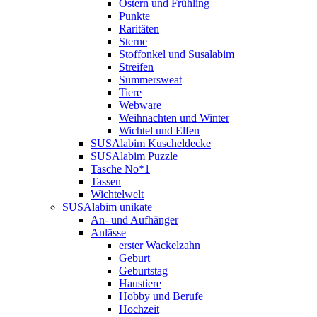
Ostern und Frühling
Punkte
Raritäten
Sterne
Stoffonkel und Susalabim
Streifen
Summersweat
Tiere
Webware
Weihnachten und Winter
Wichtel und Elfen
SUSAlabim Kuscheldecke
SUSAlabim Puzzle
Tasche No*1
Tassen
Wichtelwelt
SUSAlabim unikate
An- und Aufhänger
Anlässe
erster Wackelzahn
Geburt
Geburtstag
Haustiere
Hobby und Berufe
Hochzeit