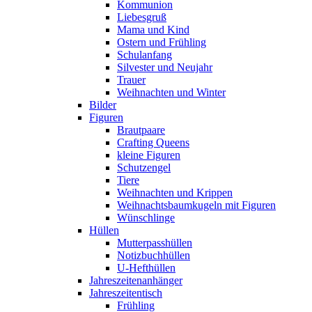
Kommunion
Liebesgruß
Mama und Kind
Ostern und Frühling
Schulanfang
Silvester und Neujahr
Trauer
Weihnachten und Winter
Bilder
Figuren
Brautpaare
Crafting Queens
kleine Figuren
Schutzengel
Tiere
Weihnachten und Krippen
Weihnachtsbaumkugeln mit Figuren
Wünschlinge
Hüllen
Mutterpasshüllen
Notizbuchhüllen
U-Hefthüllen
Jahreszeitenanhänger
Jahreszeitentisch
Frühling