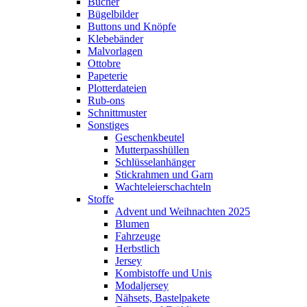
Bücher
Bügelbilder
Buttons und Knöpfe
Klebebänder
Malvorlagen
Ottobre
Papeterie
Plotterdateien
Rub-ons
Schnittmuster
Sonstiges
Geschenkbeutel
Mutterpasshüllen
Schlüsselanhänger
Stickrahmen und Garn
Wachteleierschachteln
Stoffe
Advent und Weihnachten 2025
Blumen
Fahrzeuge
Herbstlich
Jersey
Kombistoffe und Unis
Modaljersey
Nähsets, Bastelpakete