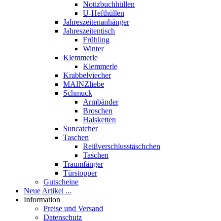
Notizbuchhüllen
U-Hefthüllen
Jahreszeitenanhänger
Jahreszeitentisch
Frühling
Winter
Klemmerle
Klemmerle
Krabbelviecher
MAINZliebe
Schmuck
Armbänder
Broschen
Halsketten
Suncatcher
Taschen
Reißverschlusstäschchen
Taschen
Traumfänger
Türstopper
Gutscheine
Neue Artikel ...
Information
Preise und Versand
Datenschutz