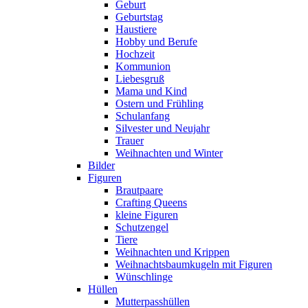
Geburt
Geburtstag
Haustiere
Hobby und Berufe
Hochzeit
Kommunion
Liebesgruß
Mama und Kind
Ostern und Frühling
Schulanfang
Silvester und Neujahr
Trauer
Weihnachten und Winter
Bilder
Figuren
Brautpaare
Crafting Queens
kleine Figuren
Schutzengel
Tiere
Weihnachten und Krippen
Weihnachtsbaumkugeln mit Figuren
Wünschlinge
Hüllen
Mutterpasshüllen