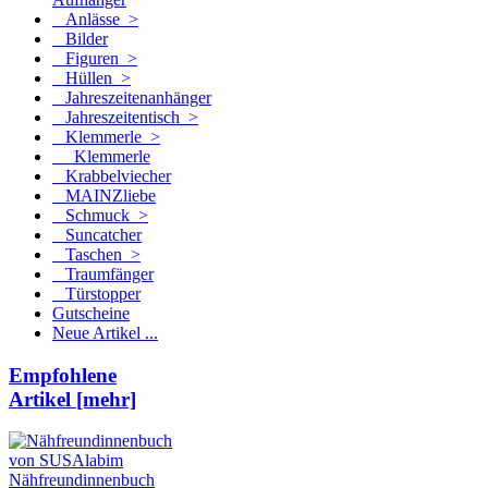
Anlässe >
Bilder
Figuren >
Hüllen >
Jahreszeitenanhänger
Jahreszeitentisch >
Klemmerle
>
Klemmerle
Krabbelviecher
MAINZliebe
Schmuck >
Suncatcher
Taschen >
Traumfänger
Türstopper
Gutscheine
Neue Artikel ...
Empfohlene
Artikel [mehr]
Nähfreundinnenbuch