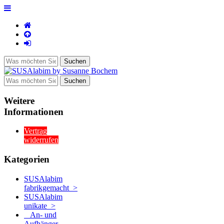
Weitere
Informationen
Vertrag
widerrufen
Kategorien
SUSAlabim
fabrikgemacht >
SUSAlabim
unikate
>
An- und
Aufhänger