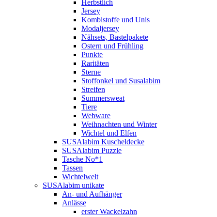
Herbstlich
Jersey
Kombistoffe und Unis
Modaljersey
Nähsets, Bastelpakete
Ostern und Frühling
Punkte
Raritäten
Sterne
Stoffonkel und Susalabim
Streifen
Summersweat
Tiere
Webware
Weihnachten und Winter
Wichtel und Elfen
SUSAlabim Kuscheldecke
SUSAlabim Puzzle
Tasche No*1
Tassen
Wichtelwelt
SUSAlabim unikate
An- und Aufhänger
Anlässe
erster Wackelzahn