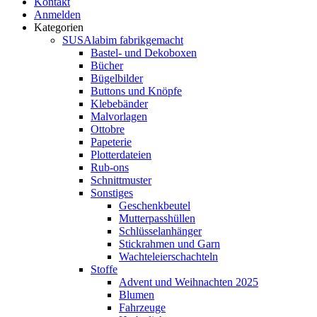
Kontakt
Anmelden
Kategorien
SUSAlabim fabrikgemacht
Bastel- und Dekoboxen
Bücher
Bügelbilder
Buttons und Knöpfe
Klebebänder
Malvorlagen
Ottobre
Papeterie
Plotterdateien
Rub-ons
Schnittmuster
Sonstiges
Geschenkbeutel
Mutterpasshüllen
Schlüsselanhänger
Stickrahmen und Garn
Wachteleierschachteln
Stoffe
Advent und Weihnachten 2025
Blumen
Fahrzeuge