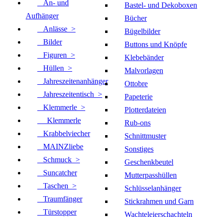
An- und
Bastel- und Dekoboxen
Aufhänger
Bücher
Anlässe >
Bügelbilder
Bilder
Buttons und Knöpfe
Figuren >
Klebebänder
Hüllen >
Malvorlagen
Jahreszeitenanhänger
Ottobre
Jahreszeitentisch >
Papeterie
Klemmerle
>
Plotterdateien
Klemmerle
Rub-ons
Krabbelviecher
Schnittmuster
MAINZliebe
Sonstiges
Schmuck >
Geschenkbeutel
Suncatcher
Mutterpasshüllen
Taschen >
Schlüsselanhänger
Traumfänger
Stickrahmen und Garn
Türstopper
Wachteleierschachteln