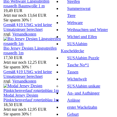
Bio Webware Längsstreifen
Streifen
rosagelb Baumwolle 1 m
Summersweat
19,49 EUR
Jetzt nur noch 13,64 EUR
Tiere
Sie sparen 30% !
Webware
Gemäß §19 UStG wird keine
Umsatzsteuer berechnet
Weihnachten und Winter
zzgl.
Versandkosten
Wichtel und Elfen
SUSAlabim
Bio Jersey Design Längsstreifen
Kuscheldecke
rosagelb 1m
17,50 EUR
SUSAlabim Puzzle
Jetzt nur noch 12,25 EUR
Tasche No*1
Sie sparen 30% !
Gemäß §19 UStG wird keine
Tassen
Umsatzsteuer berechnet
Wichtelwelt
zzgl.
Versandkosten
SUSAlabim unikate
An- und Aufhänger
Modal Jersey Design
Pünktchenverlauf rotgrünblau 1m
Anlässe
18,50 EUR
erster Wackelzahn
Jetzt nur noch 12,95 EUR
Sie sparen 30% !
Geburt