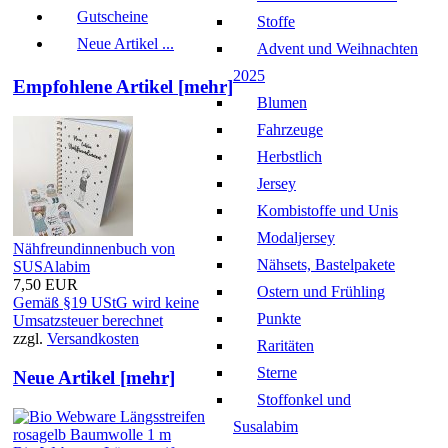
Gutscheine
Stoffe
Neue Artikel ...
Advent und Weihnachten
2025
Empfohlene Artikel [mehr]
Blumen
Fahrzeuge
Herbstlich
Jersey
Kombistoffe und Unis
Modaljersey
Nähfreundinnenbuch von
Nähsets, Bastelpakete
SUSAlabim
7,50 EUR
Ostern und Frühling
Gemäß §19 UStG wird keine
Punkte
Umsatzsteuer berechnet
zzgl.
Versandkosten
Raritäten
Sterne
Neue Artikel [mehr]
Stoffonkel und
Susalabim