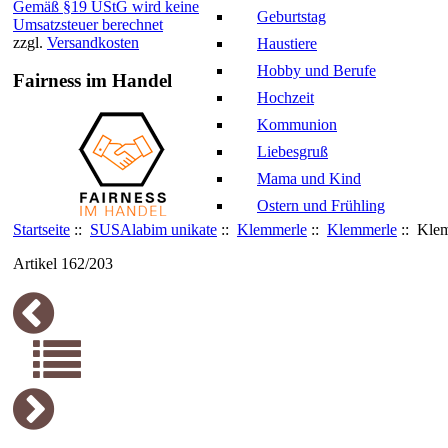
Gemäß §19 UStG wird keine
Geburtstag
Umsatzsteuer berechnet
zzgl.
Versandkosten
Haustiere
Hobby und Berufe
Fairness im Handel
Hochzeit
Kommunion
Liebesgruß
Mama und Kind
Ostern und Frühling
Startseite
::
SUSAlabim unikate
::
Klemmerle
::
Klemmerle
:: Klem
Artikel 162/203