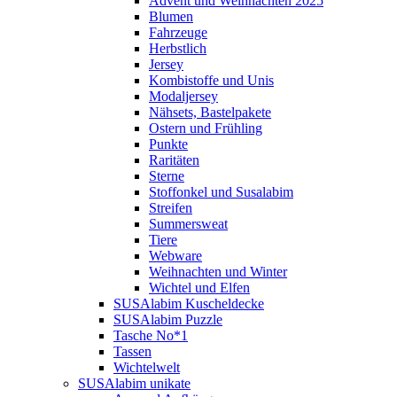
Advent und Weihnachten 2025
Blumen
Fahrzeuge
Herbstlich
Jersey
Kombistoffe und Unis
Modaljersey
Nähsets, Bastelpakete
Ostern und Frühling
Punkte
Raritäten
Sterne
Stoffonkel und Susalabim
Streifen
Summersweat
Tiere
Webware
Weihnachten und Winter
Wichtel und Elfen
SUSAlabim Kuscheldecke
SUSAlabim Puzzle
Tasche No*1
Tassen
Wichtelwelt
SUSAlabim unikate