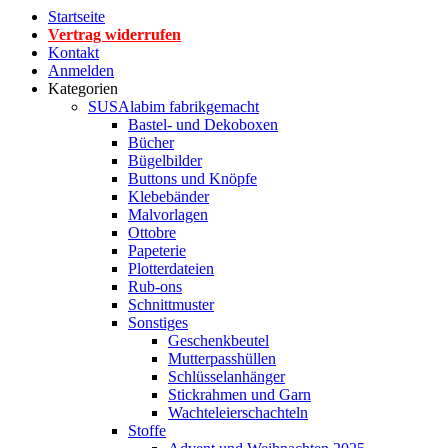
Startseite
Vertrag widerrufen
Kontakt
Anmelden
Kategorien
SUSAlabim fabrikgemacht
Bastel- und Dekoboxen
Bücher
Bügelbilder
Buttons und Knöpfe
Klebebänder
Malvorlagen
Ottobre
Papeterie
Plotterdateien
Rub-ons
Schnittmuster
Sonstiges
Geschenkbeutel
Mutterpasshüllen
Schlüsselanhänger
Stickrahmen und Garn
Wachteleierschachteln
Stoffe