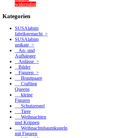
widerrufen
Kategorien
SUSAlabim
fabrikgemacht >
SUSAlabim
unikate
>
An- und
Aufhänger
Anlässe >
Bilder
Figuren
>
Brautpaare
Crafting
Queens
kleine
Figuren
Schutzengel
Tiere
Weihnachten
und Krippen
Weihnachtsbaumkugeln
mit Figuren