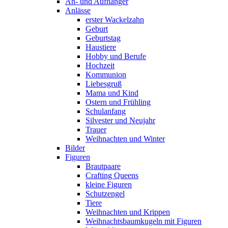
An- und Aufhänger
Anlässe
erster Wackelzahn
Geburt
Geburtstag
Haustiere
Hobby und Berufe
Hochzeit
Kommunion
Liebesgruß
Mama und Kind
Ostern und Frühling
Schulanfang
Silvester und Neujahr
Trauer
Weihnachten und Winter
Bilder
Figuren
Brautpaare
Crafting Queens
kleine Figuren
Schutzengel
Tiere
Weihnachten und Krippen
Weihnachtsbaumkugeln mit Figuren