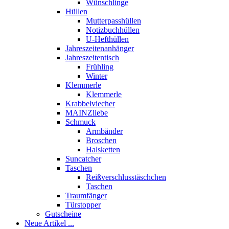
Wünschlinge
Hüllen
Mutterpasshüllen
Notizbuchhüllen
U-Hefthüllen
Jahreszeitenanhänger
Jahreszeitentisch
Frühling
Winter
Klemmerle
Klemmerle
Krabbelviecher
MAINZliebe
Schmuck
Armbänder
Broschen
Halsketten
Suncatcher
Taschen
Reißverschlusstäschchen
Taschen
Traumfänger
Türstopper
Gutscheine
Neue Artikel ...