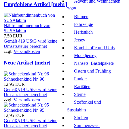
Advent und Weihnachten
Empfohlene Artikel [mehr]
2025
Blumen
Fahrzeuge
Nähfreundinnenbuch von
SUSAlabim
Herbstlich
7,50 EUR
Jersey
Gemäß §19 UStG wird keine
Umsatzsteuer berechnet
Kombistoffe und Unis
zzgl.
Versandkosten
Modaljersey
Neue Artikel [mehr]
Nähsets, Bastelpakete
Ostern und Frühling
Punkte
Schneckenkind Nr. 96
12,95 EUR
Raritäten
Gemäß §19 UStG wird keine
Sterne
Umsatzsteuer berechnet
zzgl.
Versandkosten
Stoffonkel und
Susalabim
Schneckenkind Nr. 95
12,95 EUR
Streifen
Gemäß §19 UStG wird keine
Summersweat
Umsatzsteuer berechnet