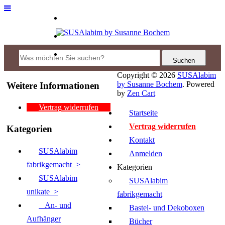
Copyright © 2026
SUSAlabim
by Susanne Bochem
. Powered
Weitere Informationen
by
Zen Cart
Vertrag widerrufen
Startseite
Vertrag widerrufen
Kategorien
Kontakt
SUSAlabim
Anmelden
fabrikgemacht >
Kategorien
SUSAlabim
SUSAlabim
unikate
>
fabrikgemacht
An- und
Bastel- und Dekoboxen
Aufhänger
Bücher