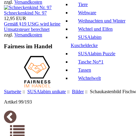
zzgl.
Versandkosten
Tiere
Webware
Schneckenkind Nr. 97
12,95 EUR
Weihnachten und Winter
Gemäß §19 UStG wird keine
Wichtel und Elfen
Umsatzsteuer berechnet
zzgl.
Versandkosten
SUSAlabim
Kuscheldecke
Fairness im Handel
SUSAlabim Puzzle
Tasche No*1
Tassen
Wichtelwelt
Startseite
::
SUSAlabim unikate
::
Bilder
:: Schaukastenbild Fischw
Artikel 99/193