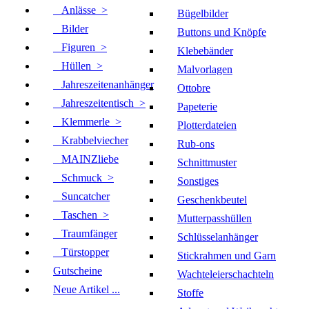
Anlässe >
Bügelbilder
Bilder
Buttons und Knöpfe
Figuren >
Klebebänder
Hüllen >
Malvorlagen
Jahreszeitenanhänger
Ottobre
Jahreszeitentisch >
Papeterie
Klemmerle >
Plotterdateien
Krabbelviecher
Rub-ons
MAINZliebe
Schnittmuster
Schmuck >
Sonstiges
Suncatcher
Geschenkbeutel
Taschen >
Mutterpasshüllen
Traumfänger
Schlüsselanhänger
Türstopper
Stickrahmen und Garn
Gutscheine
Wachteleierschachteln
Neue Artikel ...
Stoffe