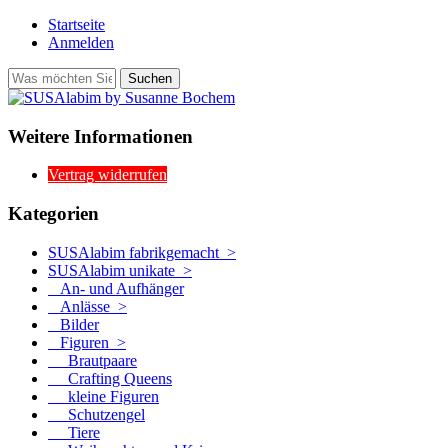
Startseite
Anmelden
Weitere Informationen
Vertrag widerrufen
Kategorien
SUSAlabim fabrikgemacht >
SUSAlabim unikate
>
An- und Aufhänger
Anlässe >
Bilder
Figuren
>
Brautpaare
Crafting Queens
kleine Figuren
Schutzengel
Tiere