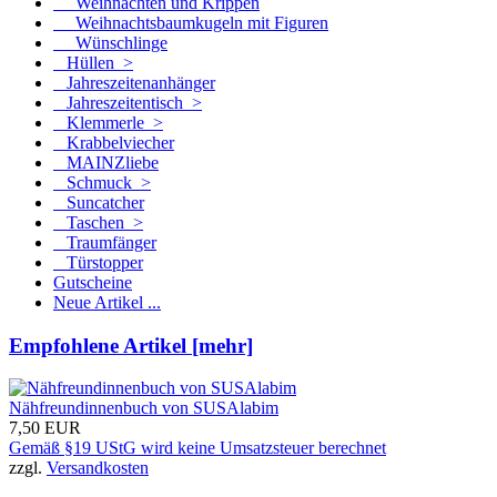
Weihnachten und Krippen
Weihnachtsbaumkugeln mit Figuren
Wünschlinge
Hüllen >
Jahreszeitenanhänger
Jahreszeitentisch >
Klemmerle >
Krabbelviecher
MAINZliebe
Schmuck >
Suncatcher
Taschen >
Traumfänger
Türstopper
Gutscheine
Neue Artikel ...
Empfohlene Artikel [mehr]
Nähfreundinnenbuch von SUSAlabim
7,50 EUR
Gemäß §19 UStG wird keine Umsatzsteuer berechnet
zzgl.
Versandkosten