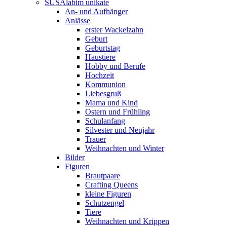
SUSAlabim unikate
An- und Aufhänger
Anlässe
erster Wackelzahn
Geburt
Geburtstag
Haustiere
Hobby und Berufe
Hochzeit
Kommunion
Liebesgruß
Mama und Kind
Ostern und Frühling
Schulanfang
Silvester und Neujahr
Trauer
Weihnachten und Winter
Bilder
Figuren
Brautpaare
Crafting Queens
kleine Figuren
Schutzengel
Tiere
Weihnachten und Krippen