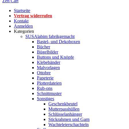
Zen Cart
Startseite
Vertrag widerrufen
Kontakt
Anmelden
Kategorien
SUSAlabim fabrikgemacht
Bastel- und Dekoboxen
Bücher
Bügelbilder
Buttons und Knöpfe
Klebebänder
Malvorlagen
Ottobre
Papeterie
Plotterdateien
Rub-ons
Schnittmuster
Sonstiges
Geschenkbeutel
Mutterpasshüllen
Schlüsselanhänger
Stickrahmen und Garn
Wachteleierschachteln