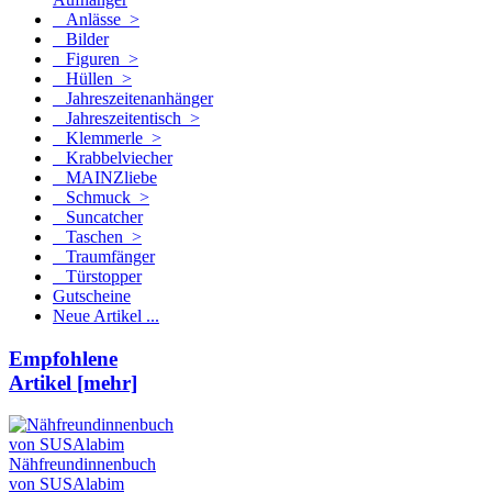
Anlässe >
Bilder
Figuren >
Hüllen >
Jahreszeitenanhänger
Jahreszeitentisch >
Klemmerle >
Krabbelviecher
MAINZliebe
Schmuck >
Suncatcher
Taschen >
Traumfänger
Türstopper
Gutscheine
Neue Artikel ...
Empfohlene
Artikel [mehr]
Nähfreundinnenbuch
von SUSAlabim