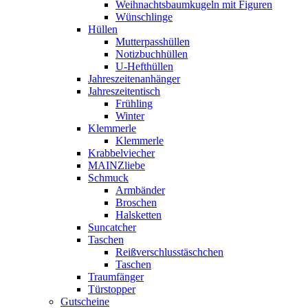
Weihnachtsbaumkugeln mit Figuren
Wünschlinge
Hüllen
Mutterpasshüllen
Notizbuchhüllen
U-Hefthüllen
Jahreszeitenanhänger
Jahreszeitentisch
Frühling
Winter
Klemmerle
Klemmerle
Krabbelviecher
MAINZliebe
Schmuck
Armbänder
Broschen
Halsketten
Suncatcher
Taschen
Reißverschlusstäschchen
Taschen
Traumfänger
Türstopper
Gutscheine