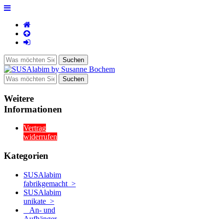
Weitere
Informationen
Vertrag
widerrufen
Kategorien
SUSAlabim
fabrikgemacht >
SUSAlabim
unikate
>
An- und
Aufhänger