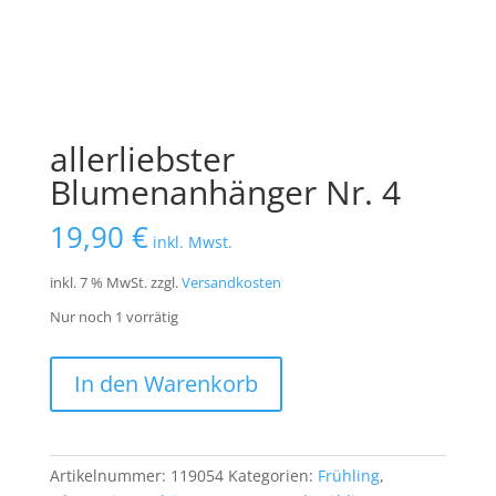
allerliebster
Blumenanhänger Nr. 4
19,90
€
inkl. Mwst.
inkl. 7 % MwSt.
zzgl.
Versandkosten
Nur noch 1 vorrätig
allerliebster
In den Warenkorb
Blumenanhänger
Nr.
4
Menge
Artikelnummer:
119054
Kategorien:
Frühling
,