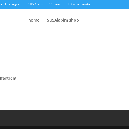
im Instagram
SUSAlabim RSS Feed
0-Elemente
home
SUSAlabim shop
fentlicht!