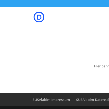
Hier bahn
SUSAlabim Impressum
SUSAlabim Datensc