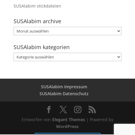
SUSAlabim stickdateien
SUSAlabim archive
SUSAlabim
archive
SUSAlabim kategorien
SUSAlabim
kategorien
SUSAlabim Impressum
SUSAlabim Datenschutz
Entworfen von
Elegant Themes
| Powered by
WordPress