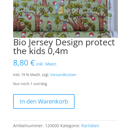
Bio Jersey Design protect
the kids 0,4m
8,80
€
inkl. Mwst.
inkl. 19 % MwSt.
zzgl.
Versandkosten
Nur noch 1 vorrätig
Bio
In den Warenkorb
Jersey
Design
protect
the
Artikelnummer:
120000
Kategorie:
Raritäten
kids