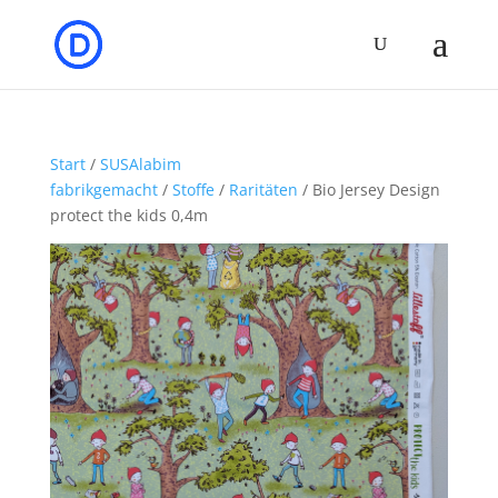
Start
/
SUSAlabim
fabrikgemacht
/
Stoffe
/
Raritäten
/ Bio Jersey Design
protect the kids 0,4m