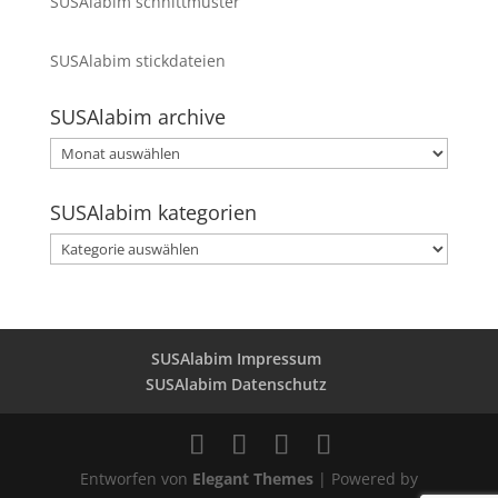
SUSAlabim schnittmuster
SUSAlabim stickdateien
SUSAlabim archive
SUSAlabim
archive
SUSAlabim kategorien
SUSAlabim
kategorien
SUSAlabim Impressum
SUSAlabim Datenschutz
Entworfen von
Elegant Themes
| Powered by