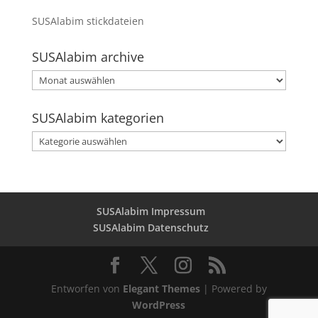
SUSAlabim stickdateien
SUSAlabim archive
SUSAlabim
archive
SUSAlabim kategorien
SUSAlabim
kategorien
SUSAlabim Impressum
SUSAlabim Datenschutz
Entworfen von
Elegant Themes
| Powered by
WordPress