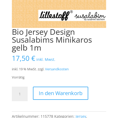
Bio Jersey Design
Susalabims Minikaros
gelb 1m
17,50
€
inkl. Mwst.
inkl. 19 % MwSt.
zzgl.
Versandkosten
Vorrätig
Bio
In den Warenkorb
Jersey
Design
Susalabims
Minikaros
Artikelnummer:
115778
Kategorien:
Jersey
,