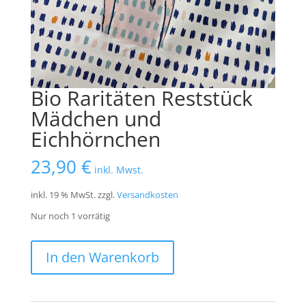
Bio Raritäten Reststück
Mädchen und
Eichhörnchen
23,90
€
inkl. Mwst.
inkl. 19 % MwSt.
zzgl.
Versandkosten
Nur noch 1 vorrätig
Bio
In den Warenkorb
Raritäten
Reststück
Mädchen