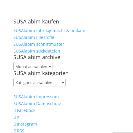
SUSAlabim kaufen
SUSAlabim fabrikgemacht & unikate
SUSAlabim lillestoffe
SUSAlabim schnittmuster
SUSAlabim stickdateien
SUSAlabim archive
SUSAlabim
SUSAlabim kategorien
archive
SUSAlabim
kategorien
SUSAlabim Impressum
SUSAlabim Datenschutz
Facebook
X
Instagram
RSS