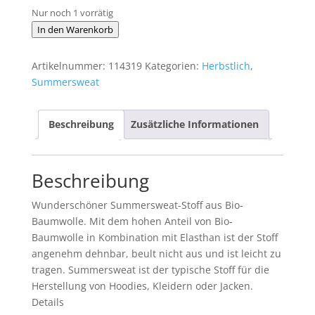
Nur noch 1 vorrätig
Bio
In den Warenkorb
Summersweat
Design
Artikelnummer:
114319
Kategorien:
Herbstlich
,
Wolkencamouflage
Summersweat
1m
Menge
Beschreibung
Zusätzliche Informationen
Beschreibung
Wunderschöner Summersweat-Stoff aus Bio-
Baumwolle. Mit dem hohen Anteil von Bio-
Baumwolle in Kombination mit Elasthan ist der Stoff
angenehm dehnbar, beult nicht aus und ist leicht zu
tragen. Summersweat ist der typische Stoff für die
Herstellung von Hoodies, Kleidern oder Jacken.
Details