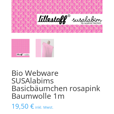
Bio Webware
SUSAlabims
Basicbäumchen rosapink
Baumwolle 1m
19,50
€
inkl. Mwst.