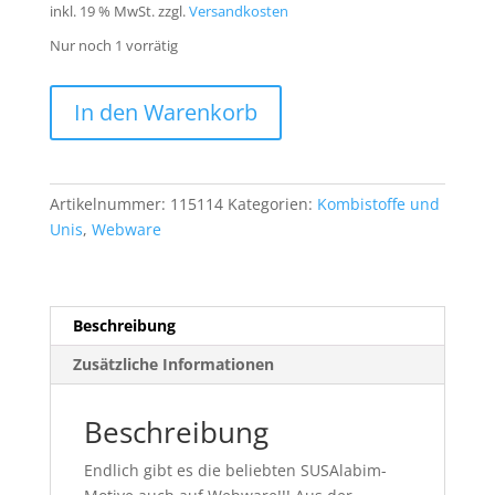
inkl. 19 % MwSt.
zzgl.
Versandkosten
Nur noch 1 vorrätig
Bio
In den Warenkorb
Webware
SUSAlabims
Basicbäumchen
rosapink
Artikelnummer:
115114
Kategorien:
Kombistoffe und
Baumwolle
Unis
,
Webware
1m
Menge
Beschreibung
Zusätzliche Informationen
Beschreibung
Endlich gibt es die beliebten SUSAlabim-