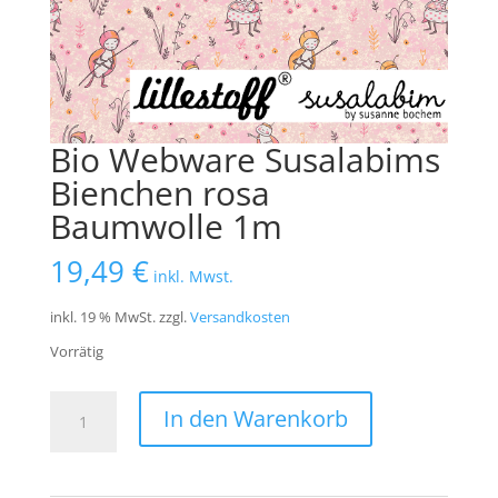
Bio Webware Susalabims
Bienchen rosa
Baumwolle 1m
19,49
€
inkl. Mwst.
inkl. 19 % MwSt.
zzgl.
Versandkosten
Vorrätig
Bio
In den Warenkorb
Webware
Susalabims
Bienchen