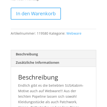
Bio
In den Warenkorb
Webware
SUSAlabims
Kritzel
hellblau
Artikelnummer:
119580
Kategorie:
Webware
Baumwolle
0,55m
Menge
Beschreibung
Zusätzliche Informationen
Beschreibung
Endlich gibt es die beliebten SUSAlabim-
Motive auch auf Webware!!! Aus der
leichten Popeline lassen sich sowohl
Kleidungsstücke als auch Patchwork,