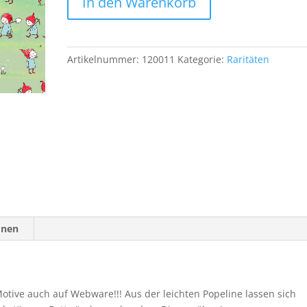
In den Warenkorb
Webware
Zwergenwanderung
Baumwolle
0,95m
Artikelnummer:
120011
Kategorie:
Raritäten
Menge
onen
otive auch auf Webware!!! Aus der leichten Popeline lassen sich