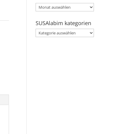
SUSAlabim
archive
SUSAlabim kategorien
SUSAlabim
kategorien