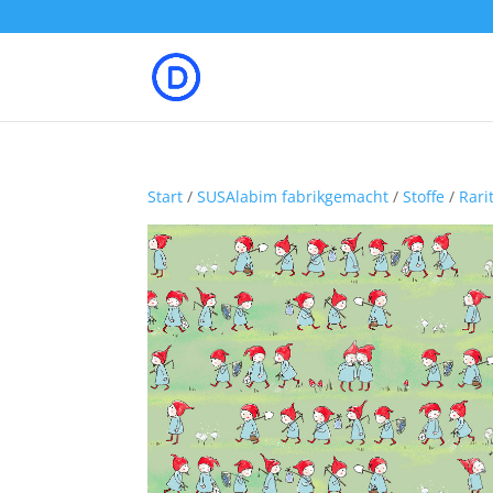
Start
/
SUSAlabim fabrikgemacht
/
Stoffe
/
Rari