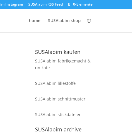
im Instagram
SUSAlabim RSS Feed
0-Elemente
home
SUSAlabim shop
SUSAlabim kaufen
SUSAlabim fabrikgemacht &
unikate
SUSAlabim lillestoffe
SUSAlabim schnittmuster
SUSAlabim stickdateien
SUSAlabim archive