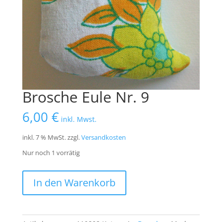
Brosche Eule Nr. 9
6,00
€
inkl. Mwst.
inkl. 7 % MwSt.
zzgl.
Versandkosten
Nur noch 1 vorrätig
Brosche
In den Warenkorb
Eule
Nr.
9
Menge