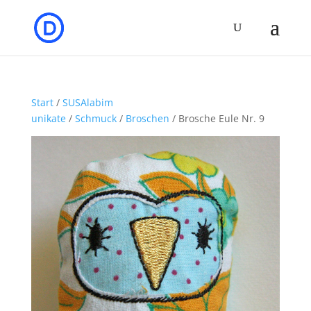
Start
/
SUSAlabim
unikate
/
Schmuck
/
Broschen
/ Brosche Eule Nr. 9