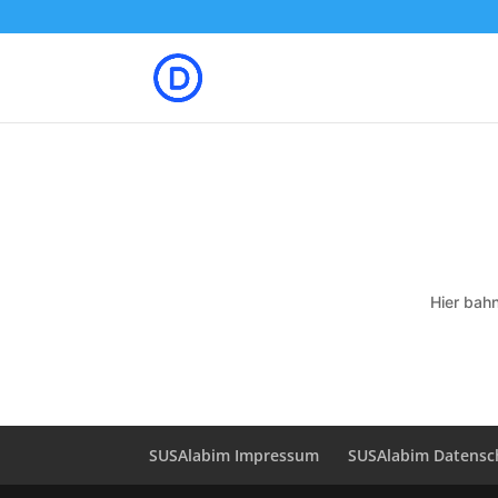
Hier bahn
SUSAlabim Impressum
SUSAlabim Datensc