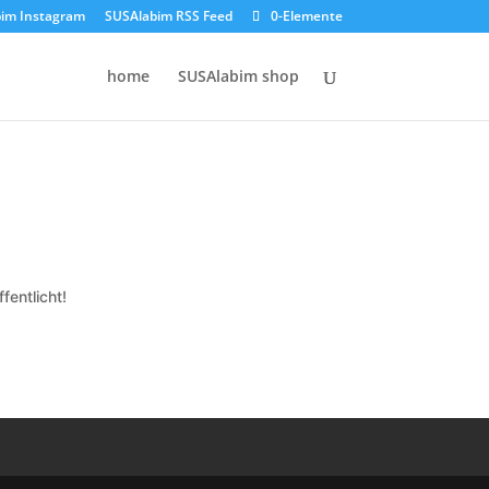
im Instagram
SUSAlabim RSS Feed
0-Elemente
home
SUSAlabim shop
fentlicht!