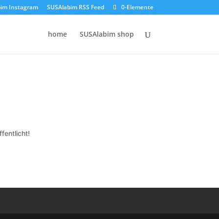
im Instagram
SUSAlabim RSS Feed
0-Elemente
home
SUSAlabim shop
fentlicht!