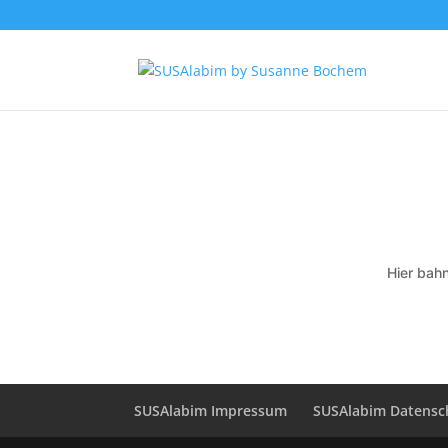
Hier bahn
SUSAlabim Impressum
SUSAlabim Datensc