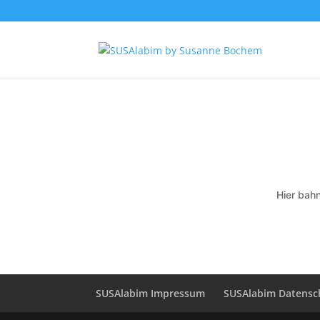
Hier bahn
SUSAlabim Impressum
SUSAlabim Datensc