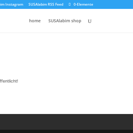
im Instagram
SUSAlabim RSS Feed
0-Elemente
home
SUSAlabim shop
fentlicht!