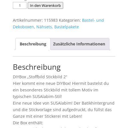
DIYbox
In den Warenkorb
Stoffbild
Stickbild
Artikelnummer:
115983
Kategorien:
Bastel- und
2
Dekoboxen
,
Nähsets, Bastelpakete
Menge
Beschreibung
Zusätzliche Informationen
Beschreibung
DIYBox „Stoffbild Stickbild 2“
Hier kommt eine neue DIYBox! Hiermit bastelst du
ein besonderes Stickbild mit tollem Motiv im
typischen SUSAlabim-Stil!
Eine neue Idee von SUSAlabim! Der Batikhintergrund
und die Stickvorlage sind aufgedruckt, du füllst das
Ganze mit einer Stickerei mit Leben!
Die Box enthält: