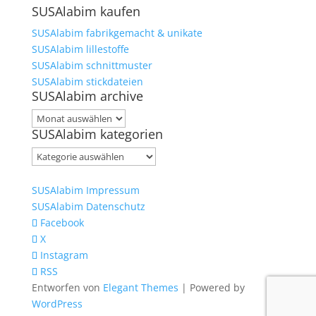
SUSAlabim kaufen
SUSAlabim fabrikgemacht & unikate
SUSAlabim lillestoffe
SUSAlabim schnittmuster
SUSAlabim stickdateien
SUSAlabim archive
SUSAlabim
SUSAlabim kategorien
archive
SUSAlabim
kategorien
SUSAlabim Impressum
SUSAlabim Datenschutz
Facebook
X
Instagram
RSS
Entworfen von
Elegant Themes
| Powered by
WordPress