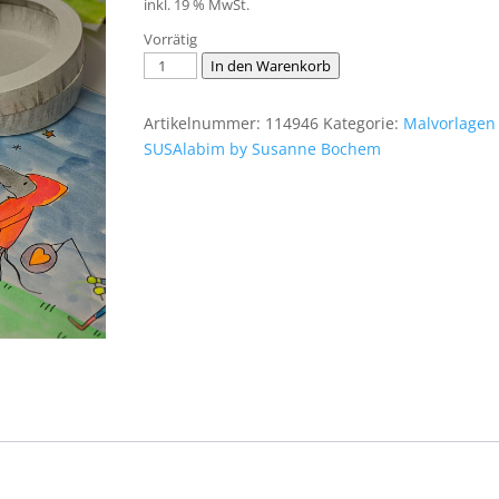
inkl. 19 % MwSt.
Vorrätig
Download
In den Warenkorb
Vorlage
Laterne
Artikelnummer:
114946
Kategorie:
Malvorlagen
Laternenzug
SUSAlabim by Susanne Bochem
Menge