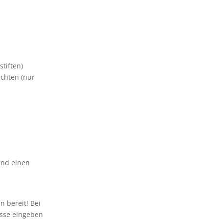
tiften)
uchten (nur
und einen
 bereit! Bei
esse eingeben