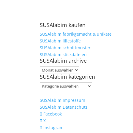
SUSAlabim kaufen
SUSAlabim fabrikgemacht & unikate
SUSAlabim lillestoffe
SUSAlabim schnittmuster
SUSAlabim stickdateien
SUSAlabim archive
SUSAlabim
SUSAlabim kategorien
archive
SUSAlabim
kategorien
SUSAlabim Impressum
SUSAlabim Datenschutz
Facebook
X
Instagram