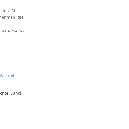
nden. Die
unehmen, die
chem, Mainz.
chtel Sankt