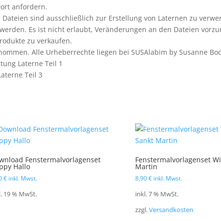
wort anfordern.
 Dateien sind ausschließlich zur Erstellung von Laternen zu verwe
 werden. Es ist nicht erlaubt, Veränderungen an den Dateien vorz
Produkte zu verkaufen.
ernommen. Alle Urheberrechte liegen bei SUSAlabim by Susanne Bo
itung Laterne Teil 1
aterne Teil 3
wnload Fenstermalvorlagenset
Fenstermalvorlagenset Wi
ppy Hallo
Martin
90
€
inkl. Mwst.
8,90
€
inkl. Mwst.
l. 19 % MwSt.
inkl. 7 % MwSt.
zzgl.
Versandkosten