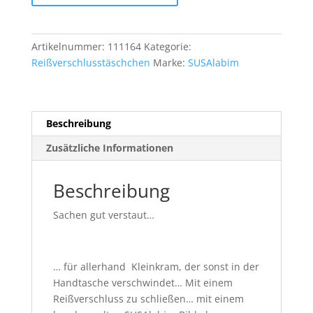
mit
Unikatbild,
Nr.
Artikelnummer:
111164
Kategorie:
1
Reißverschlusstäschchen
Marke:
SUSAlabim
Menge
Beschreibung
Zusätzliche Informationen
Beschreibung
Sachen gut verstaut…
… für allerhand Kleinkram, der sonst in der
Handtasche verschwindet… Mit einem
Reißverschluss zu schließen… mit einem