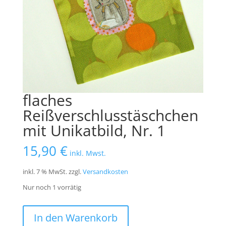
flaches
Reißverschlusstäschchen
mit Unikatbild, Nr. 1
15,90
€
inkl. Mwst.
inkl. 7 % MwSt.
zzgl.
Versandkosten
Nur noch 1 vorrätig
flaches
In den Warenkorb
Reißverschlusstäschchen