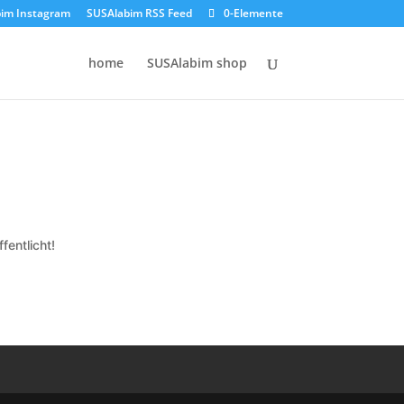
im Instagram
SUSAlabim RSS Feed
0-Elemente
home
SUSAlabim shop
fentlicht!