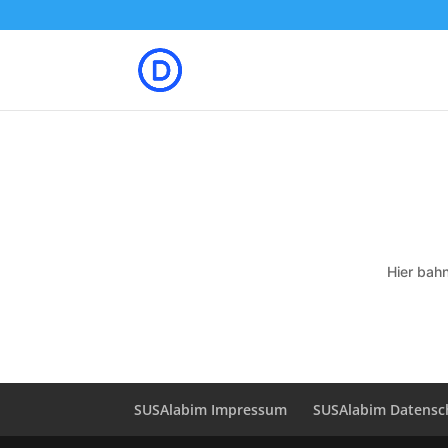
Hier bahn
SUSAlabim Impressum
SUSAlabim Datensc