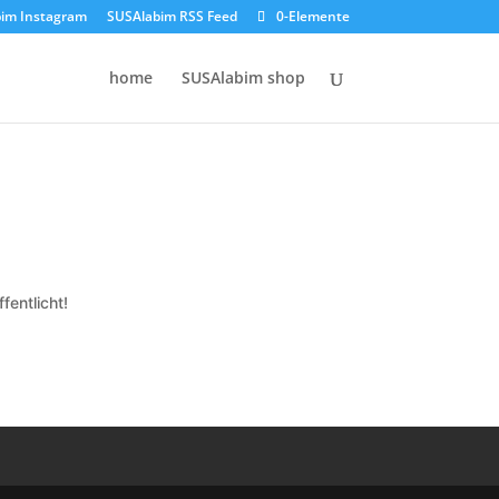
im Instagram
SUSAlabim RSS Feed
0-Elemente
home
SUSAlabim shop
fentlicht!