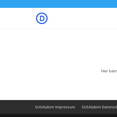
Hier bahn
SUSAlabim Impressum
SUSAlabim Datensc