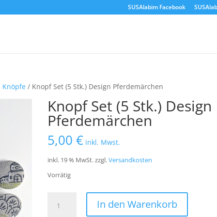
SUSAlabim Facebook
SUSAlab
d Knöpfe
/ Knopf Set (5 Stk.) Design Pferdemärchen
Knopf Set (5 Stk.) Design
Pferdemärchen
5,00
€
inkl. Mwst.
inkl. 19 % MwSt.
zzgl.
Versandkosten
Vorrätig
Knopf
In den Warenkorb
Set