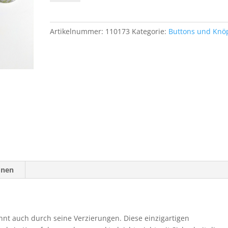
(5
Stk.)
Design
Artikelnummer:
110173
Kategorie:
Buttons und Knö
Pferdemärchen
Menge
onen
nnt auch durch seine Verzierungen. Diese einzigartigen