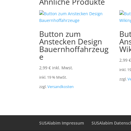
Ähnliche Produkte
Button zum
Bu
Anstecken Design
An
Bauernhoffahrzeug
Wi
e
2,99
€
2,99
€
inkl. Mwst.
inkl. 
inkl. 19 % MwSt.
zzgl.
V
zzgl.
Versandkosten
SUSAlabim Impressum
SUSAlabim Datensc