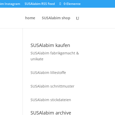
im Instagram
SUSAlabim RSS Feed
0-Elemente
home
SUSAlabim shop
SUSAlabim kaufen
SUSAlabim fabrikgemacht &
unikate
SUSAlabim lillestoffe
SUSAlabim schnittmuster
SUSAlabim stickdateien
SUSAlabim archive