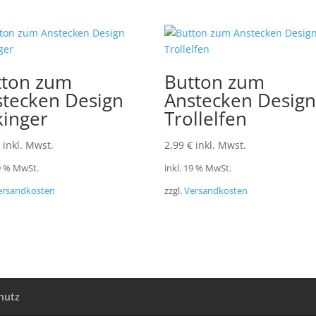
tton zum
Button zum
stecken Design
Anstecken Desig
kinger
Trollelfen
inkl. Mwst.
2,99
€
inkl. Mwst.
19 % MwSt.
inkl. 19 % MwSt.
ersandkosten
zzgl.
Versandkosten
hutz