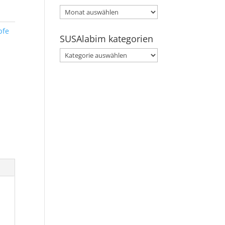
SUSAlabim
archive
pfe
SUSAlabim kategorien
SUSAlabim
kategorien