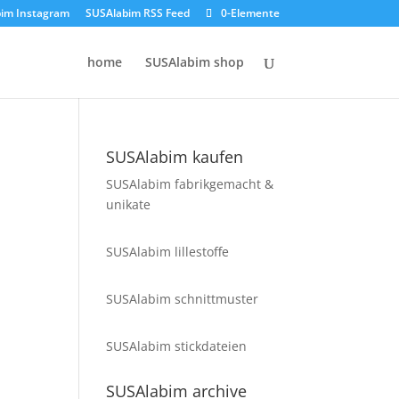
im Instagram
SUSAlabim RSS Feed
0-Elemente
home
SUSAlabim shop
SUSAlabim kaufen
SUSAlabim fabrikgemacht &
unikate
SUSAlabim lillestoffe
SUSAlabim schnittmuster
SUSAlabim stickdateien
SUSAlabim archive