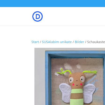
Start
/
SUSAlabim unikate
/
Bilder
/ Schaukaste