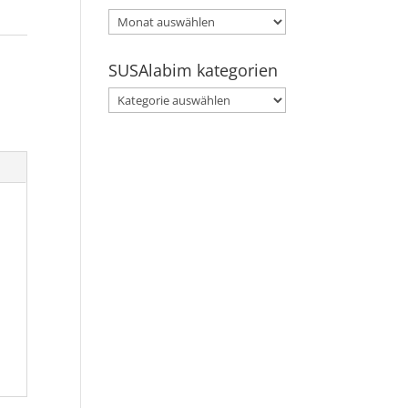
SUSAlabim
archive
SUSAlabim kategorien
SUSAlabim
kategorien