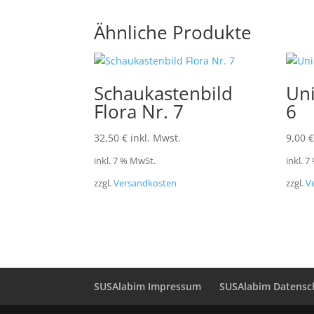
Ähnliche Produkte
Schaukastenbild
Uni
Flora Nr. 7
6
32,50
€
inkl. Mwst.
9,00
€
inkl. 7 % MwSt.
inkl. 
zzgl.
Versandkosten
zzgl.
V
SUSAlabim Impressum
SUSAlabim Datensc