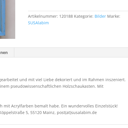
Nr.
451
Menge
Artikelnummer:
120188
Kategorie:
Bilder
Marke:
SUSAlabim
onen
earbeitet und mit viel Liebe dekoriert und im Rahmen inszeniert.
 einem pseudowissenschaftlichen Holzschaukasten. Mit
ich mit Acrylfarben bemalt habe. Ein wundervolles Einzelstück!
Köppelstraße 5, 55120 Mainz, post(at)susalabim.de