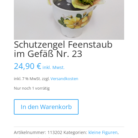
Schutzengel Feenstaub
im Gefäß Nr. 23
24,90
€
inkl. Mwst.
inkl. 7 % MwSt.
zzgl.
Versandkosten
Nur noch 1 vorrätig
Schutzengel
In den Warenkorb
Feenstaub
im
Gefäß
Nr.
Artikelnummer:
113202
Kategorien:
kleine Figuren
,
23