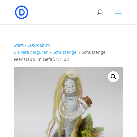
Start
/
SUSAlabim
unikate
/
Figuren
/
Schutzengel
/ Schutzengel
Feenstaub im Gefäß Nr. 23