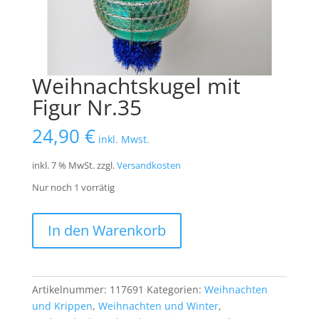
Weihnachtskugel mit
Figur Nr.35
24,90
€
inkl. Mwst.
inkl. 7 % MwSt.
zzgl.
Versandkosten
Nur noch 1 vorrätig
Weihnachtskugel
In den Warenkorb
mit
Figur
Nr.35
Menge
Artikelnummer:
117691
Kategorien:
Weihnachten
und Krippen
,
Weihnachten und Winter
,