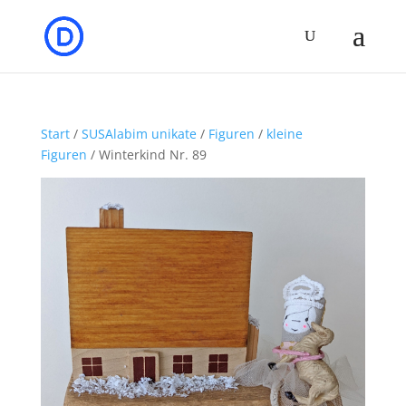
Start
/
SUSAlabim unikate
/
Figuren
/
kleine
Figuren
/ Winterkind Nr. 89