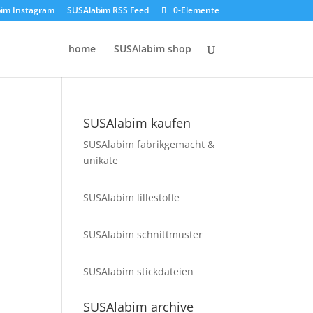
im Instagram
SUSAlabim RSS Feed
0-Elemente
home
SUSAlabim shop
SUSAlabim kaufen
SUSAlabim fabrikgemacht &
unikate
SUSAlabim lillestoffe
SUSAlabim schnittmuster
SUSAlabim stickdateien
SUSAlabim archive