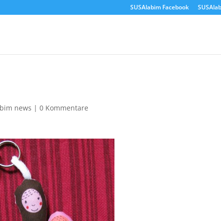
SUSAlabim Facebook
SUSAlab
abim news
|
0 Kommentare