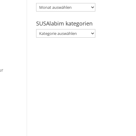
SUSAlabim
archive
SUSAlabim kategorien
SUSAlabim
kategorien
ur