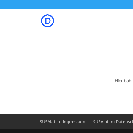
Hier bahn
SUSAlabim Impressum
SUSAlabim Datensc