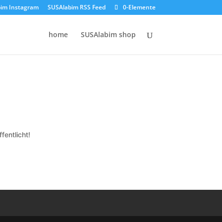
im Instagram
SUSAlabim RSS Feed
0-Elemente
home
SUSAlabim shop
fentlicht!