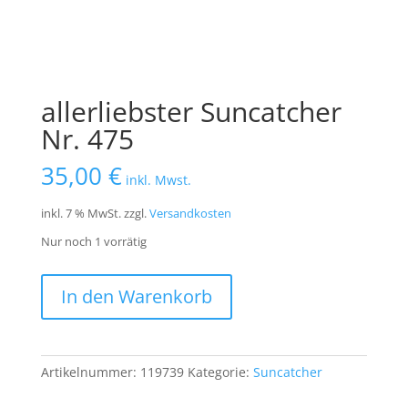
allerliebster Suncatcher
Nr. 475
35,00
€
inkl. Mwst.
inkl. 7 % MwSt.
zzgl.
Versandkosten
Nur noch 1 vorrätig
allerliebster
In den Warenkorb
Suncatcher
Nr.
475
Menge
Artikelnummer:
119739
Kategorie:
Suncatcher