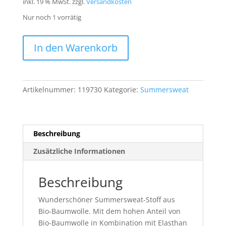
inkl. 19 % MwSt.
zzgl.
Versandkosten
Nur noch 1 vorrätig
Bio
In den Warenkorb
Summersweat
Design
Susalabims
Nähfestival
Artikelnummer:
119730
Kategorie:
Summersweat
mintbraun
1m
Menge
Beschreibung
Zusätzliche Informationen
Beschreibung
Wunderschöner Summersweat-Stoff aus
Bio-Baumwolle. Mit dem hohen Anteil von
Bio-Baumwolle in Kombination mit Elasthan