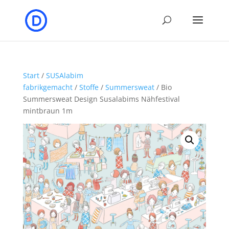
Start
/
SUSAlabim
fabrikgemacht
/
Stoffe
/
Summersweat
/ Bio
Summersweat Design Susalabims Nähfestival
mintbraun 1m