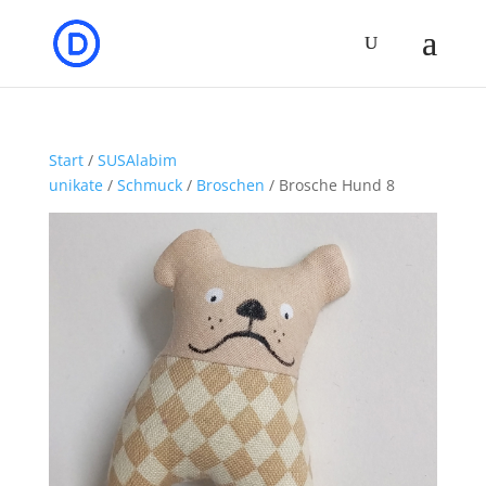
Start
/
SUSAlabim
unikate
/
Schmuck
/
Broschen
/ Brosche Hund 8