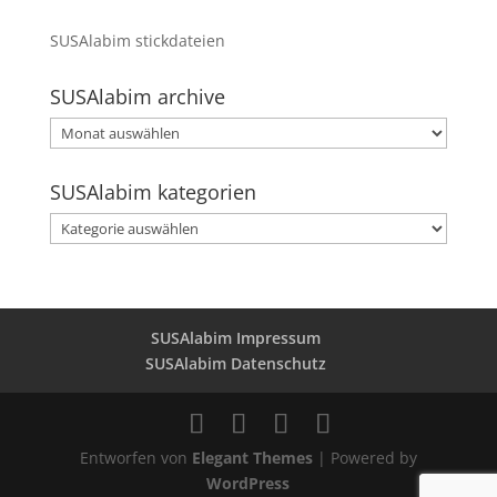
SUSAlabim stickdateien
SUSAlabim archive
SUSAlabim
archive
SUSAlabim kategorien
SUSAlabim
kategorien
SUSAlabim Impressum
SUSAlabim Datenschutz
Entworfen von
Elegant Themes
| Powered by
WordPress