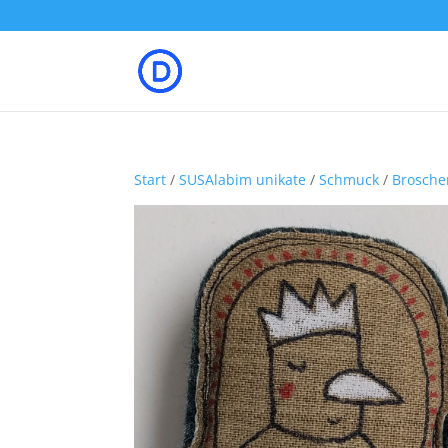
Start
/
SUSAlabim unikate
/
Schmuck
/
Brosche