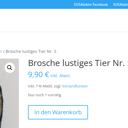
SUSAlabim Facebook
SUSAlab
n
/ Brosche lustiges Tier Nr. 5
Brosche lustiges Tier Nr.
9,90
€
inkl. Mwst.
inkl. 7 % MwSt.
zzgl.
Versandkosten
Nur noch 1 vorrätig
Brosche
In den Warenkorb
lustiges
Tier
Nr.