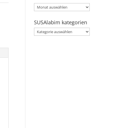
SUSAlabim
archive
SUSAlabim kategorien
SUSAlabim
kategorien