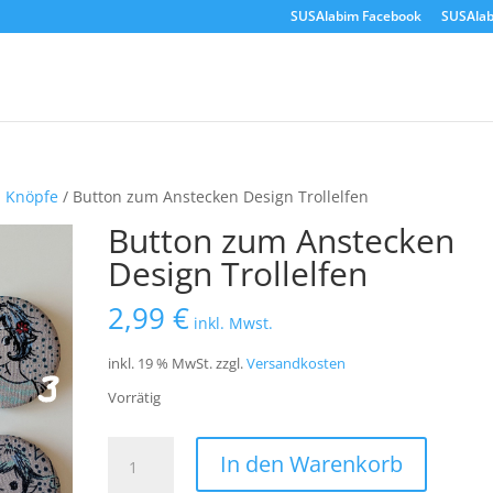
SUSAlabim Facebook
SUSAlab
d Knöpfe
/ Button zum Anstecken Design Trollelfen
Button zum Anstecken
Design Trollelfen
2,99
€
inkl. Mwst.
inkl. 19 % MwSt.
zzgl.
Versandkosten
Vorrätig
Button
In den Warenkorb
zum