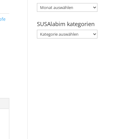
SUSAlabim
archive
pfe
SUSAlabim kategorien
SUSAlabim
kategorien