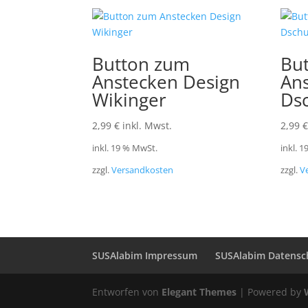
Button zum
Bu
Anstecken Design
An
Wikinger
Ds
2,99
€
inkl. Mwst.
2,99
€
inkl. 19 % MwSt.
inkl. 
zzgl.
Versandkosten
zzgl.
V
SUSAlabim Impressum
SUSAlabim Datensc
Entworfen von
Elegant Themes
| Powered by