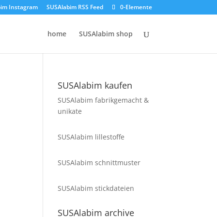
im Instagram
SUSAlabim RSS Feed
0-Elemente
home
SUSAlabim shop
SUSAlabim kaufen
SUSAlabim fabrikgemacht &
unikate
SUSAlabim lillestoffe
SUSAlabim schnittmuster
SUSAlabim stickdateien
SUSAlabim archive