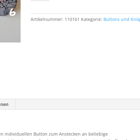
Anstecken
Design
Trollelfen
Artikelnummer:
110161
Kategorie:
Buttons und Knö
Menge
onen
nen individuellen Button zum Anstecken an beliebige