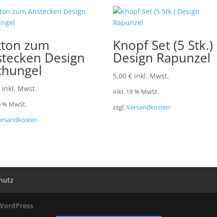
tton zum
Knopf Set (5 Stk.)
stecken Design
Design Rapunzel
chungel
5,00
€
inkl. Mwst.
inkl. Mwst.
inkl. 19 % MwSt.
19 % MwSt.
zzgl.
Versandkosten
ersandkosten
hutz
WordPress